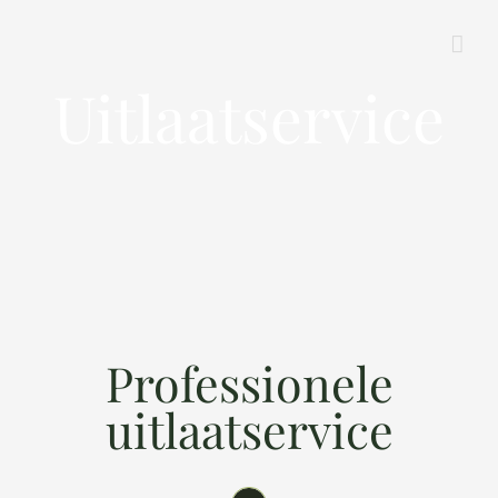
Skip
to
content
Uitlaatservice
Professionele
uitlaatservice